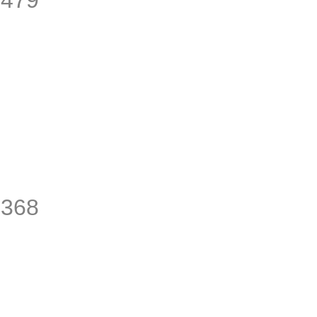
,479
,368