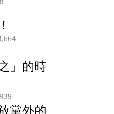
8
！
,664
之」的時
939
放黨外的