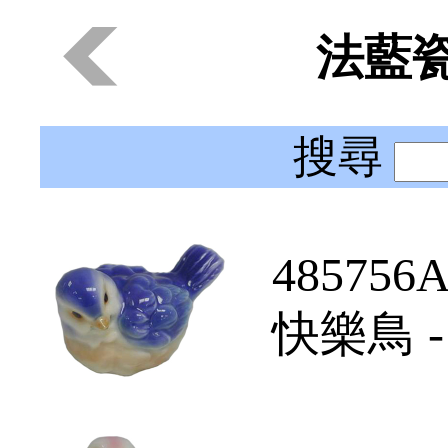
法藍瓷
搜尋
485756
快樂鳥 -