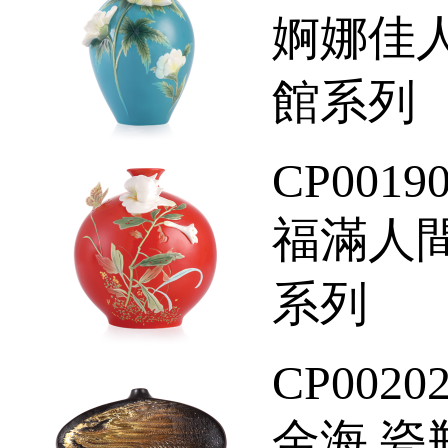
婀娜佳人
館系列
CP0019
福滿人間
系列
CP0020
金海 瓷瓶