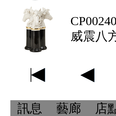
CP0024
威震八方
訊息
藝廊
店