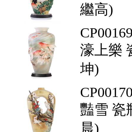
繼高)
CP0016
濠上樂 
坤)
CP0017
豔雪 瓷
晨)