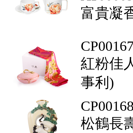
富貴凝
CP0016
紅粉佳人
事利)
CP0016
松鶴長壽