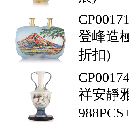
CP0017
登峰造極
折扣)
CP0017
祥安靜雅
988PC