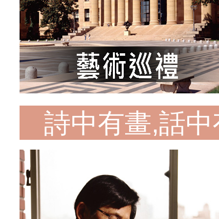
詩中有畫,話中有