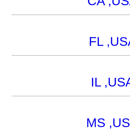
CA ,
FL ,
IL ,
MS ,