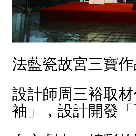
法藍瓷故宮三寶作
設計師周三裕取材
袖」，設計開發「