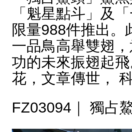
「魁星點斗」及「
限量988件推出。
一品鳥高舉雙翅，
功的未來振翅起飛
花，文章傳世， 
FZ03094｜ 獨