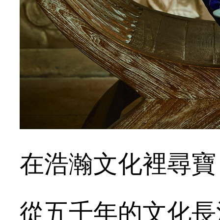
在浩瀚文化裡尋寶
從五千年的文化長