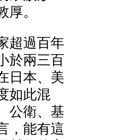
敦厚。
家超過百年
小於兩三百
在日本、美
度如此混
、公衛、基
言，能有這