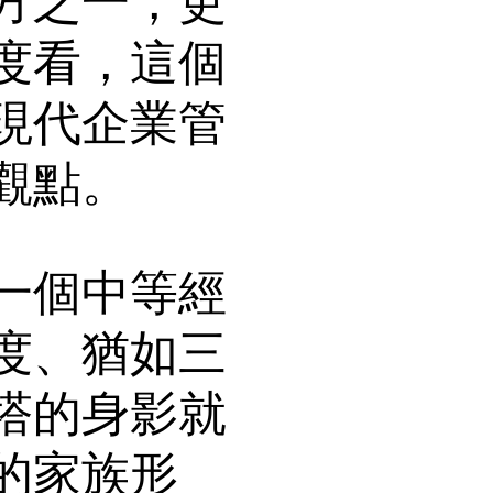
方之一，更
度看，這個
現代企業管
觀點。
一個中等經
度、猶如三
塔的身影就
的家族形