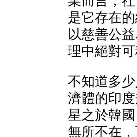
業而言，社
是它存在的
以慈善公益
理中絕對可
不知道多少
濟體的印度
星之於韓國
無所不在，