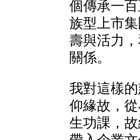
個傳承一百
族型上市集
壽與活力，
關係。
我對這樣的
仰緣故，從
生功課，故
帶入企業文