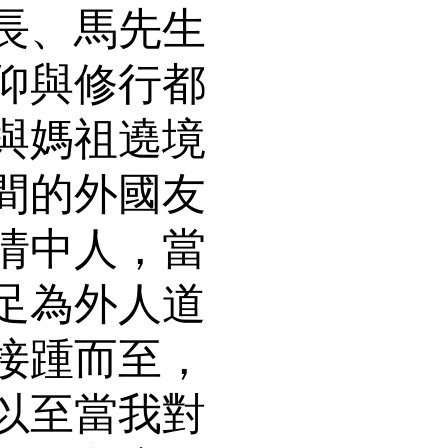
長、馬先生
仰與修行都
與媽祖遶境
間的外國友
情中人，當
足為外人道
接踵而至，
以至當我對