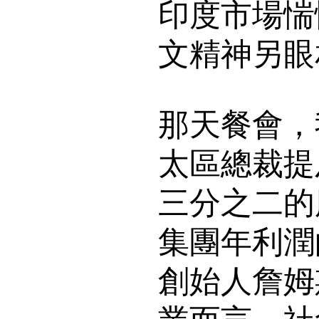
印度市場惴
文精神另眼
那天餐會，
太區總裁提及
三分之二的
集團年利潤
創始人詹姆