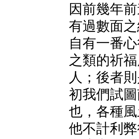
因前幾年前
有過數面之
自有一番心
之類的祈福
人；後者則
初我們試圖
也，各種風
他不計利弊