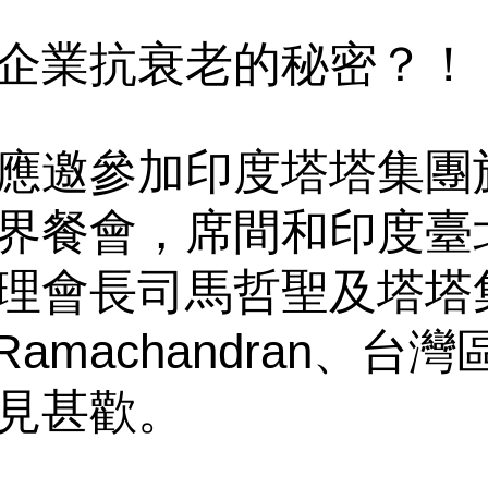
企業抗衰老的秘密？！
應邀參加印度塔塔集團旗
界餐會，席間和印度臺
理會長司馬哲聖及塔塔
h Ramachandran、
見甚歡。