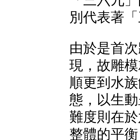
別代表著「
由於是首次
現，故雕模
順更到水族
態，以生動
難度則在於
整體的平衡