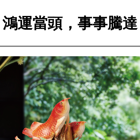
鴻運當頭，事事騰達