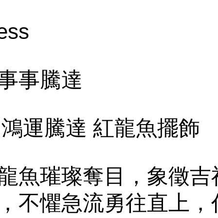
ess
事事騰達
8 ｜鴻運騰達 紅龍魚擺飾
龍魚璀璨奪目，象徵吉
，不懼急流勇往直上，