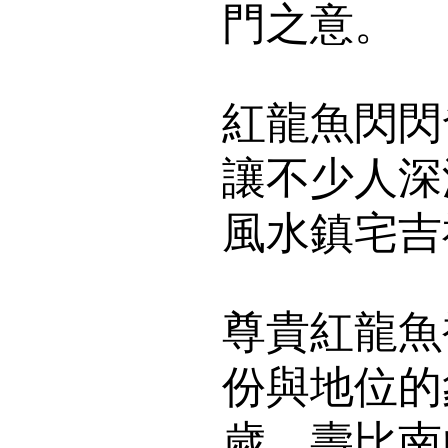
門之意。
紅龍魚閃閃
讓不少人深
風水鎮宅吉
尊貴紅龍魚
份與地位的
歲，壽比南