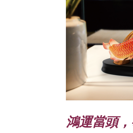
鴻運當頭，