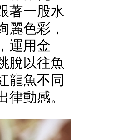
跟著一股水
絢麗色彩，
，運用金
跳脫以往魚
紅龍魚不同
出律動感。