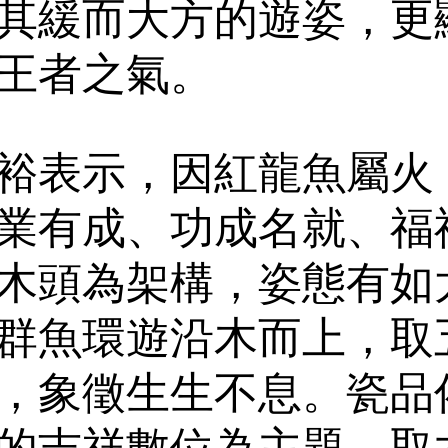
其緩而大方的遊姿，更
王者之氣。
裕表示，因紅龍魚屬火
業有成、功成名就、福
木頭為架構，姿態有如
群魚環遊沿木而上，取
，象徵生生不息。瓷品
的吉祥數位為主題，取