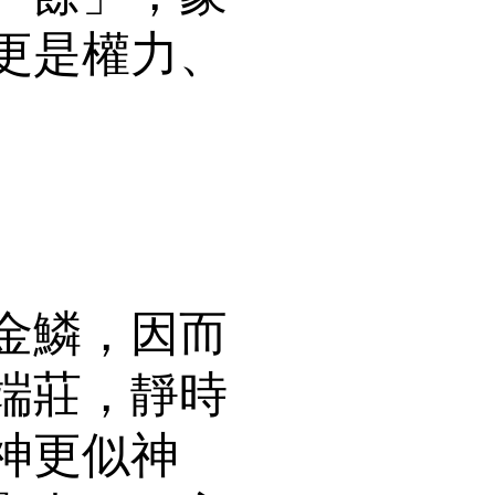
更是權力、
金鱗，因而
端莊，靜時
神更似神