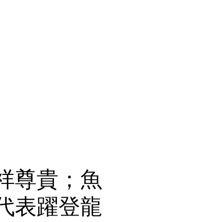
祥尊貴；魚
代表躍登龍