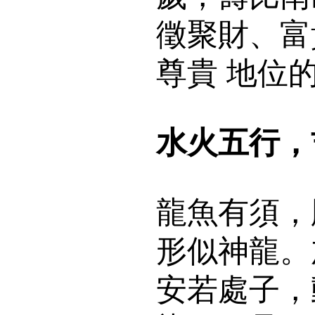
徵聚財、富
尊貴 地位
水火五行，
龍魚有須，
形似神龍。
安若處子，