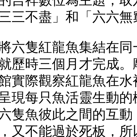
三三不盡」和「六六無
將六隻紅龍魚集結在同
就歷時三個月才完成。
館實際觀察紅龍魚在水
呈現每只魚活靈生動的
六隻魚彼此之間的互動
，又不能過於死板，所