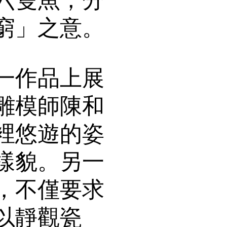
窮」之意。
一作品上展
雕模師陳和
裡悠遊的姿
樣貌。另一
，不僅要求
以靜觀瓷