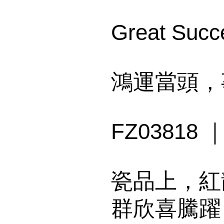
Great Succ
鴻運當頭，
FZ0381
瓷品上，紅
群欣喜騰躍