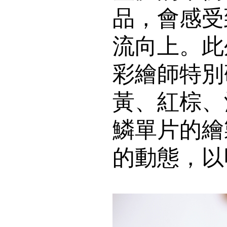
品，會感受
流向上。此
彩繪師特別
黃、紅棕、
鱗單片的繪
的動態，以