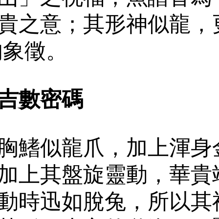
貴之意；其形神似龍，
的象徵。
吉數密碼
胸鰭似龍爪，加上渾身
加上其盤旋靈動，華貴
動時迅如脫兔，所以其