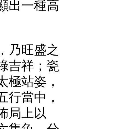
顯出一種高
，乃旺盛之
祿吉祥；瓷
太極站姿，
五行當中，
佈局上以
六隻魚，分