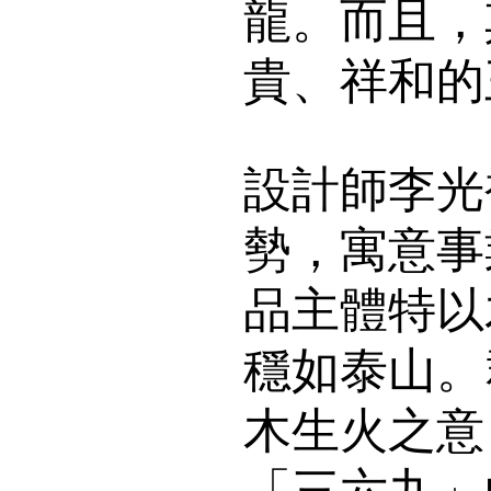
龍。而且，
貴、祥和的
設計師李光
勢，寓意事
品主體特以
穩如泰山。
木生火之意
「三六九」