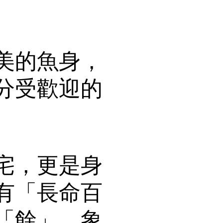
美的魚身，
分受歡迎的
宅，更是身
有「長命百
「餘」，象