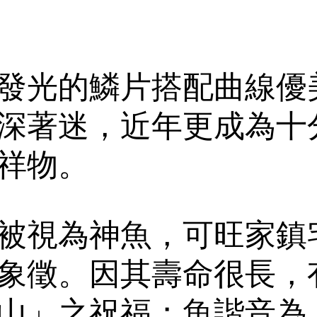
發光的鱗片搭配曲線優
深著迷，近年更成為十
祥物。
被視為神魚，可旺家鎮
象徵。因其壽命很長，
山」之祝福；魚諧音為