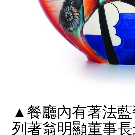
▲餐廳內有著法藍
列著翁明顯董事長