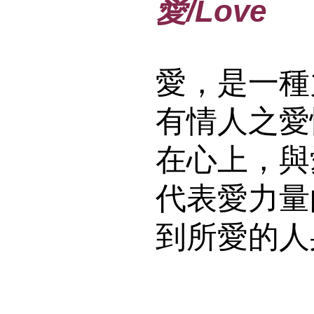
愛/Love
愛，是一種
有情人之愛
在心上，與
代表愛力量
到所愛的人